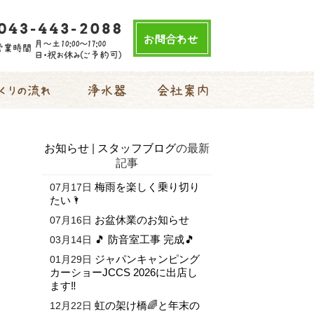
りの流れ
浄水器
会社案内
お知らせ
|
スタッフブログ
の最新
記事
梅雨を楽しく乗り切り
07月17日
たい🌂
お盆休業のお知らせ
07月16日
🎵 防音室工事 完成🎵
03月14日
ジャパンキャンピング
01月29日
カーショーJCCS 2026に出店し
ます‼
虹の架け橋🌈と年末の
12月22日